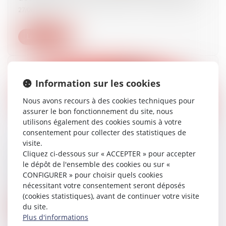
27/06/2024
Lire la suite
Information sur les cookies
Nous avons recours à des cookies techniques pour
assurer le bon fonctionnement du site, nous
utilisons également des cookies soumis à votre
consentement pour collecter des statistiques de
visite.
Cliquez ci-dessous sur « ACCEPTER » pour accepter
Projet de loi sur « l’aide à mourir » : le droit
le dépôt de l'ensemble des cookies ou sur «
pénal oublié des débats ?
CONFIGURER » pour choisir quels cookies
27/06/2024
nécessitant votre consentement seront déposés
(cookies statistiques), avant de continuer votre visite
du site.
Lire la suite
Plus d'informations