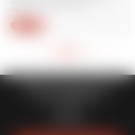
certaines sanctions des dirigeants
26/06/2024
Lire la suite
<<
<
...
150
151
152
153
154
155
156
...
>
>>
CABINET CAPORALE MAILLOT
BLATT & ASSOCIÉS
52 Rue Thiac
33000 Bordeaux
Tél :
05 56 00 03 20
Fax : 05 56 00 03 29