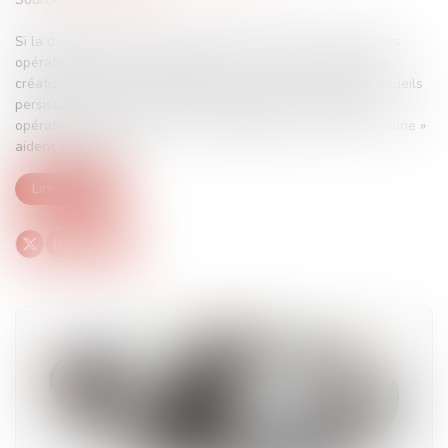
Si la dynamique du marché joue en faveur d’une relance des
opérations de fusion-acquisition, leur succès en termes de
création de valeur demande d’éviter un certain nombre d’écueils
persistants. Faire un check-up, travailler sa structuration
opérationnelle et miser sur le copilotage par un « have-it-done »
aident à les éviter...
Lire la suite