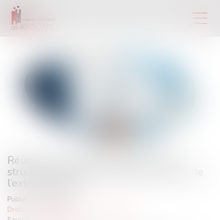
Réussir un projet de M&A demande
structuration amont et prise en compte de
l’extra-financier
Publié le :
27/06/2024
Droit des sociétés
/
Fusions et acquisitions
Source :
www.forbes.fr