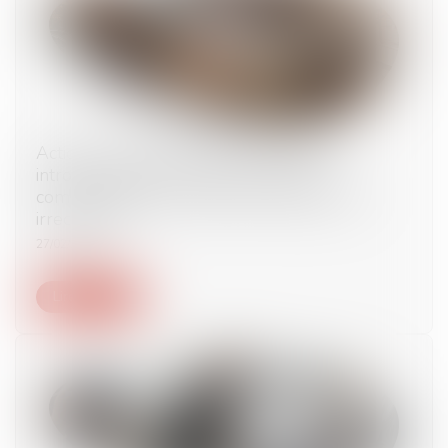
Action en fixation du loyer : l’assignation
introduite auprès du juge des loyers
commerciaux sans mémoire préalable est
irrecevable
27/02/2024
Lire la suite