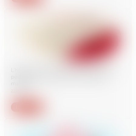
L’héritier de la victime d’un abus de faiblesse
peut demander réparation du préjudice
matériel
22/02/2024
Lire la suite