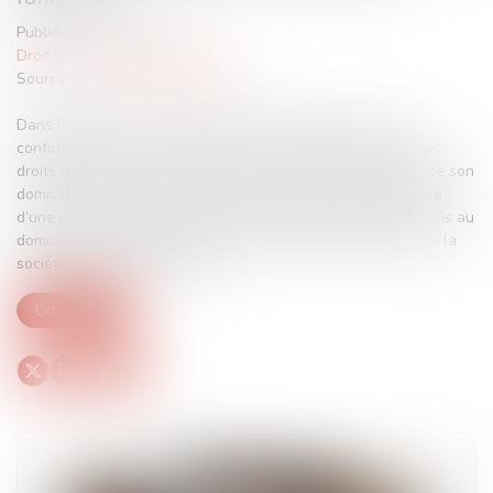
Publié le :
23/02/2024
Droit pénal
/
Procédure pénale
Source :
www.lemag-juridique.com
Dans le cadre d’une instruction, toute personne a droit,
conformément à l’article 8 de la Convention européenne des
droits de l’homme, au respect de sa vie privée et familiale, de son
domicile et de sa correspondance. En l’espèce, dans le cadre
d’une information judiciaire, des biens divers avaient été saisis au
domicile de la requérante, et dans l’immeuble appartenant à la
société dont elle était gérante...
Lire la suite