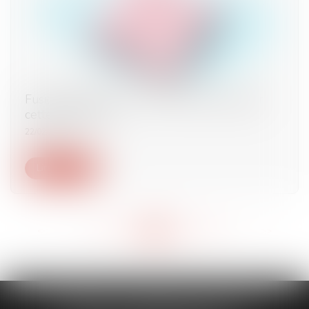
Fusion d'entreprise : comment bien anticiper
cette opération ?
22/02/2024
Lire la suite
<<
<
...
179
180
181
182
183
184
185
...
>
>>