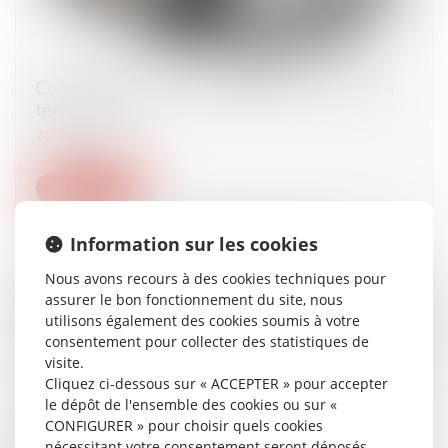
Condition pour la requalification d’un contrat à
temps partiel
26/02/2024
Lire la suite
Information sur les cookies
Nous avons recours à des cookies techniques pour
assurer le bon fonctionnement du site, nous
utilisons également des cookies soumis à votre
consentement pour collecter des statistiques de
visite.
Cliquez ci-dessous sur « ACCEPTER » pour accepter
le dépôt de l'ensemble des cookies ou sur «
Ouverture d’une procédure collective : délai
CONFIGURER » pour choisir quels cookies
nécessitant votre consentement seront déposés