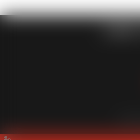
CABINET
Cabinet
É