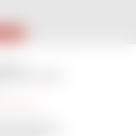
PUBLIQUES
ié sans
gés payés restent
viduelles au travail
arrêt du 13 mai dernier les
 licenciement nul d’un salarié