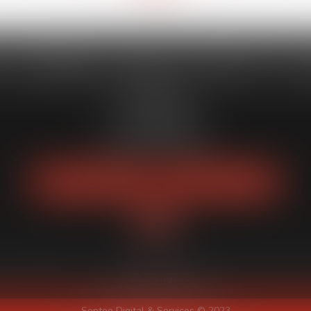
 CAPORALE MAILLOT BLATT & 
52 Rue Thiac
33000 Bordeaux
Tél :
05 56 00 03 20
Fax : 05 56 00 03 29
NOUS LOCALISER
NOUS CONTACTER
quipe
Expertises
Actus
Services
Enchères publiques
Honoraires
Pl
Mentions légales
Septeo Digital & Services © 2023