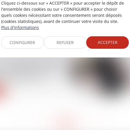
Cliquez ci-dessous sur « ACCEPTER » pour accepter le dépôt de
cial et travaux : qui
l'ensemble des cookies ou sur « CONFIGURER » pour choisir
 selon la nature des
quels cookies nécessitant votre consentement seront déposés
(cookies statistiques), avant de continuer votre visite du site.
Plus d'informations
ACCEPTER
CONFIGURER
REFUSER
eur provisoire : le juge
s ne peut révoquer le
e société civile
<<
<
21
22
23
24
25
26
27
>
>>
...
...