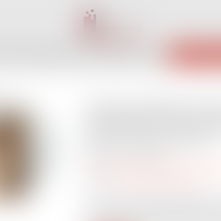
INET
ÉQUIPE
EXPERTISES
ACTUS
SERVICES
CONTACT
ENCHÈRES 
Salarié protégé licenc
autorisation : les con
dus en cas d’éviction
Publié le :
27/05/2026
Droit du travail - Salariés
/
Relation indi
Source :
www.lemag-juridique.com
La Cour de cassation a précisé dans un 
conséquences indemnitaires attachées au