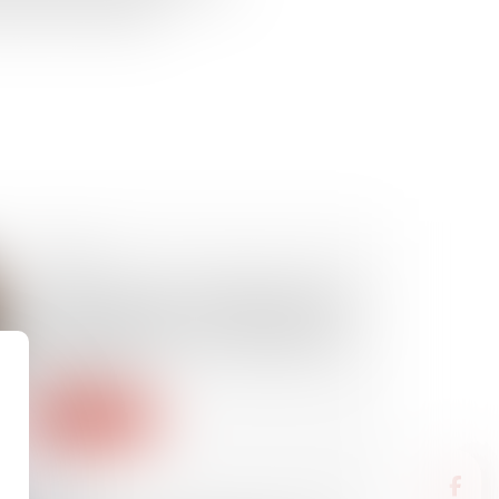
nistrative préalable...
27/05/2026
Lancement de la plateforme des
IBAN suspects : un nouvel outil-
clé de lutte contre la fraude aux
paiements
Lire la suite