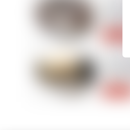
27/05/2026
Bail commer
doit payer
travaux ?
Lire la suite
26/05/2026
Administrat
des référé
gérant d’un
Lire la suite