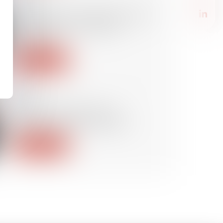
26/05/2026
Harcèlement conjugal et retrait
de l’exercice de l’autorité
parentale
Lire la suite
26/05/2026
Location de véhicule : la
réglementation applicable
Lire la suite