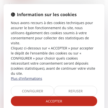
Harcèlement moral au travail. Que dit la loi ?
12/07/2016
Information sur les cookies
Nous avons recours à des cookies techniques pour
Lire la suite
assurer le bon fonctionnement du site, nous
utilisons également des cookies soumis à votre
consentement pour collecter des statistiques de
Bail réel immobilier : le décret d’application est
visite.
publié
Cliquez ci-dessous sur « ACCEPTER » pour accepter
11/07/2016
le dépôt de l'ensemble des cookies ou sur «
CONFIGURER » pour choisir quels cookies
nécessitant votre consentement seront déposés
Lire la suite
(cookies statistiques), avant de continuer votre visite
du site.
Plus d'informations
Baux nouveaux ou baux anciens : le locataire
peut résilier tous les 3 ans
CONFIGURER
REFUSER
07/07/2016
ACCEPTER
Lire la suite