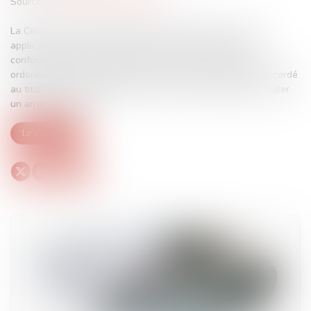
Source :
www.lemag-juridique.com
La Cour de cassation a rappelé le 11 juillet dernier qu’en
application de l'article L 145-41 du Code de commerce, et
conformément à sa jurisprudence antérieure, lorsqu'une
ordonnance de référé passée en force de chose jugée a accordé
au titulaire d'un bail à usage commercial des délais pour régler
un arriéré de loyers...
Lire la suite