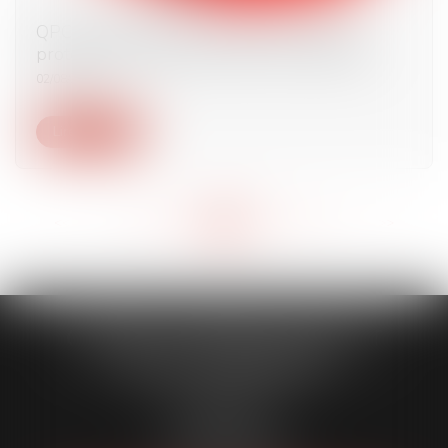
QPC : saisie pénale des biens d'un majeur
protégé et respect des droits de la défense
02/08/2024
Lire la suite
<<
<
...
139
140
141
142
143
144
145
...
>
>>
CABINET CAPORALE MAILLOT
BLATT & ASSOCIÉS
52 Rue Thiac
33000 Bordeaux
Tél :
05 56 00 03 20