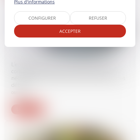
Plus d'informations
CONFIGURER
REFUSER
ACCEPTER
L’enregistrement de l’employeur à son insu
comme moyen de preuve ne conduit pas
nécessairement écarter l’élément probant des
débats
06/08/2024
Lire la suite