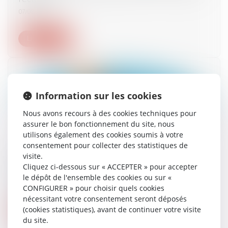
07/08/2024
Lire la suite
Information sur les cookies
Nous avons recours à des cookies techniques pour
assurer le bon fonctionnement du site, nous
utilisons également des cookies soumis à votre
consentement pour collecter des statistiques de
visite.
Répartition des cotisations fonds travaux en
Cliquez ci-dessous sur « ACCEPTER » pour accepter
fonction des tantièmes ?
le dépôt de l'ensemble des cookies ou sur «
06/08/2024
CONFIGURER » pour choisir quels cookies
nécessitant votre consentement seront déposés
(cookies statistiques), avant de continuer votre visite
Lire la suite
du site.