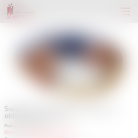
Suspension de la clause résolutoire et
obligation du preneur
Publié le :
07/08/2024
Droit commercial
/
Baux commerciaux