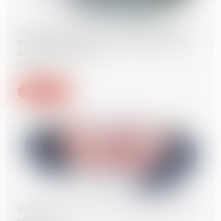
Vente par démarchage et insuffisance du bon
de commande concernant l’information utile
des consommateurs
07/08/2024
Lire la suite
Bilan du contrôle fiscal pour 2023 : 15,2 Md€
réclamés !