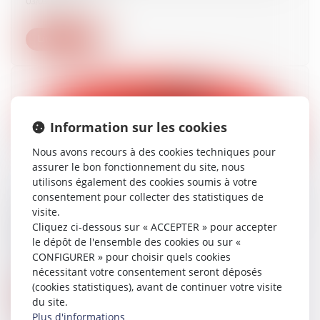
03/03/2025
Lire la suite
Information sur les cookies
Nous avons recours à des cookies techniques pour
assurer le bon fonctionnement du site, nous
utilisons également des cookies soumis à votre
consentement pour collecter des statistiques de
Indemnisation du préjudice pénal : la qualité de
visite.
propriétaire au moment des faits est-elle
Cliquez ci-dessous sur « ACCEPTER » pour accepter
nécessaire ?
le dépôt de l'ensemble des cookies ou sur «
CONFIGURER » pour choisir quels cookies
28/02/2025
nécessitant votre consentement seront déposés
(cookies statistiques), avant de continuer votre visite
Lire la suite
du site.
Plus d'informations