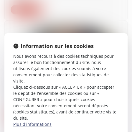
Lire la suite
Information sur les cookies
Nous avons recours à des cookies techniques pour
assurer le bon fonctionnement du site, nous
utilisons également des cookies soumis à votre
consentement pour collecter des statistiques de
Une convention collective peut-elle réserver
visite.
aux mères un congé supplémentaire au congé
Cliquez ci-dessous sur « ACCEPTER » pour accepter
maternité ?
le dépôt de l'ensemble des cookies ou sur «
CONFIGURER » pour choisir quels cookies
14/12/2020
nécessitant votre consentement seront déposés
(cookies statistiques), avant de continuer votre visite
Lire la suite
du site.
Plus d'informations