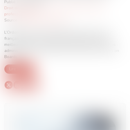
Publié le :
29/10/2024
Droit des sociétés
/
Droit des sociétés commerciales et
professionnelles
Source :
www.lemag-juridique.com
L’Ordonnance du 15 octobre 2024 transpose dans le droit
français une directive européenne, destinée à assurer un
meilleur équilibre entre les femmes et les hommes parmi les
administrateurs de sociétés cotées, dite directive « Women on
Boards »...
Lire la suite