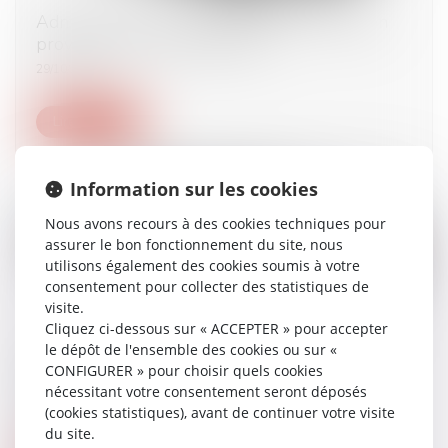
Admission de la prolongation de la détention
provisoire par visioconférence
29/10/2024
Lire la suite
Information sur les cookies
Nous avons recours à des cookies techniques pour
assurer le bon fonctionnement du site, nous
utilisons également des cookies soumis à votre
consentement pour collecter des statistiques de
visite.
Cliquez ci-dessous sur « ACCEPTER » pour accepter
le dépôt de l'ensemble des cookies ou sur «
Quelles conséquences si un salarié refuse de
CONFIGURER » pour choisir quels cookies
signer son contrat à durée déterminée ?
nécessitant votre consentement seront déposés
29/10/2024
(cookies statistiques), avant de continuer votre visite
du site.