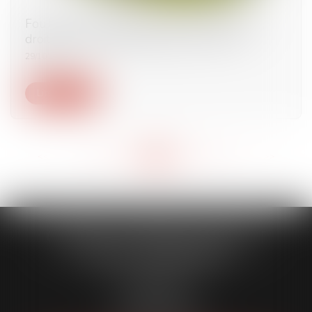
Fouilles archéologiques sur un terrain privé,
droit de propriété et partage avec l’État
29/10/2024
Lire la suite
<<
<
...
119
120
121
122
123
124
125
...
>
>>
CABINET CAPORALE MAILLOT
BLATT & ASSOCIÉS
52 Rue Thiac
33000 Bordeaux
Tél :
05 56 00 03 20