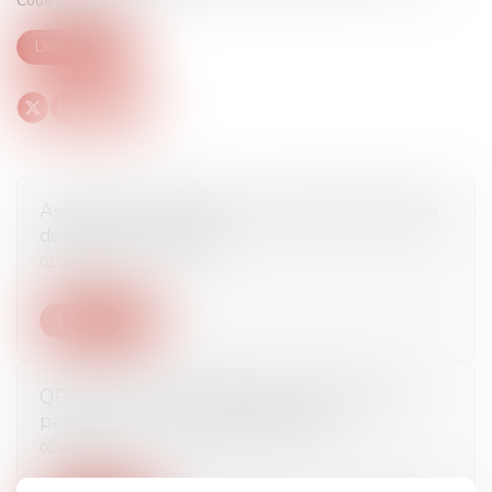
Code du travail)...
Lire la suite
Assurance-emprunteur : le superviseur édicte
des bonnes pratiques
02/08/2017
Lire la suite
QPC : huis clos à la demande de la victime
partie civile - La Gazette du Palais
02/08/2017