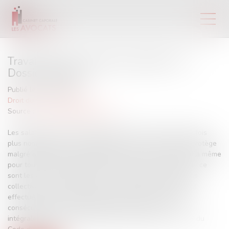
Travail de nuit : quelles protections ? |
Dossier Familial
Publié le :
26/07/2017
Droit du travail - Salariés
Source :
www.dossierfamilial.com
Les salariés qui officient régulièrement de nuit sont deux fois
plus nombreux qu’il y a vingt ans. Le Code du travail les protège
malgré différents régimes dérogatoires. La nuit n’est pas la même
pour tous De 21 h au plus tôt à 7 h du matin au plus tard : ce
sont les accords d’entreprise ou, à défaut, les conventions
collectives qui bornent la nuit, en sachant que tout travail
effectué au cours d’une période d’au moins neuf heures
consécutives qui inclut la phase de minuit à 5 h est
intégralement considéré comme de nuit (article L. 3122-2 du