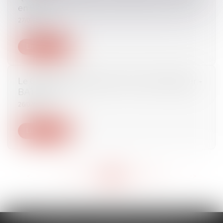
en SAS
27/07/2017
Lire la suite
Le Conseil d'Etat valide le Permis d'aménager -
BATIACTU
26/07/2017
Lire la suite
<<
<
...
524
525
526
527
528
529
530
...
>
>>