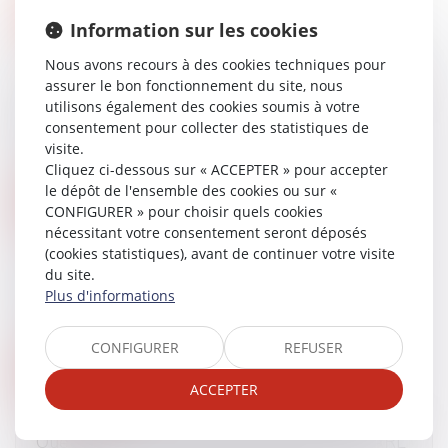
Lire la suite
Information sur les cookies
Nous avons recours à des cookies techniques pour
L’agent commercial qui à l'issue du CDD refuse
assurer le bon fonctionnement du site, nous
d’en signer un autre a droit à une indemnité -
utilisons également des cookies soumis à votre
EFL
consentement pour collecter des statistiques de
visite.
01/08/2017
Cliquez ci-dessous sur « ACCEPTER » pour accepter
le dépôt de l'ensemble des cookies ou sur «
Lire la suite
CONFIGURER » pour choisir quels cookies
nécessitant votre consentement seront déposés
(cookies statistiques), avant de continuer votre visite
Une altercation éclate entre vos salariés : les
du site.
clés pour bien gérer le conflit
Plus d'informations
27/07/2017
CONFIGURER
REFUSER
Lire la suite
ACCEPTER
Quelques conseils pour transformer une SARL