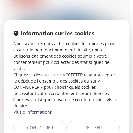
Information sur les cookies
Nous avons recours à des cookies techniques pour
assurer le bon fonctionnement du site, nous
utilisons également des cookies soumis à votre
consentement pour collecter des statistiques de
Obligation débroussaillement et de maintien en
visite.
état débroussaillé d’un terrain localisé en zone
Cliquez ci-dessous sur « ACCEPTER » pour accepter
urbaine
le dépôt de l'ensemble des cookies ou sur «
CONFIGURER » pour choisir quels cookies
07/02/2024
nécessitant votre consentement seront déposés
(cookies statistiques), avant de continuer votre visite
Lire la suite
du site.
Plus d'informations
CONFIGURER
REFUSER