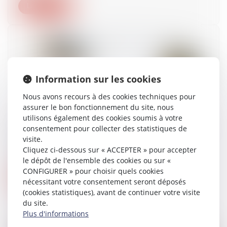
Lire la suite
Information sur les cookies
Nous avons recours à des cookies techniques pour
assurer le bon fonctionnement du site, nous
utilisons également des cookies soumis à votre
Loyers bloqués à partir du 24 août 2022 pour
consentement pour collecter des statistiques de
les passoires thermiques
visite.
Cliquez ci-dessous sur « ACCEPTER » pour accepter
17/08/2022
le dépôt de l'ensemble des cookies ou sur «
CONFIGURER » pour choisir quels cookies
Lire la suite
nécessitant votre consentement seront déposés
(cookies statistiques), avant de continuer votre visite
du site.
Plus d'informations