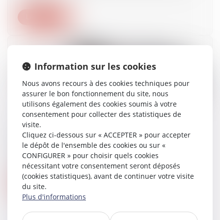
Lire la suite
Information sur les cookies
Nous avons recours à des cookies techniques pour
assurer le bon fonctionnement du site, nous
utilisons également des cookies soumis à votre
consentement pour collecter des statistiques de
visite.
Hausse des loyers limitée pour les
Cliquez ci-dessous sur « ACCEPTER » pour accepter
propriétaires
le dépôt de l'ensemble des cookies ou sur «
CONFIGURER » pour choisir quels cookies
10/08/2022
nécessitant votre consentement seront déposés
(cookies statistiques), avant de continuer votre visite
Lire la suite
du site.
Plus d'informations