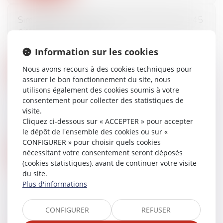
Simplification : un rapport du Sénat propose 45
pistes réglementaires
13/07/2016
Information sur les cookies
Nous avons recours à des cookies techniques pour
Lire la suite
assurer le bon fonctionnement du site, nous
utilisons également des cookies soumis à votre
consentement pour collecter des statistiques de
La Ville de Paris modifie son plan local
visite.
d’urbanisme - Le Moniteur
Cliquez ci-dessous sur « ACCEPTER » pour accepter
06/07/2016
le dépôt de l'ensemble des cookies ou sur «
CONFIGURER » pour choisir quels cookies
nécessitant votre consentement seront déposés
Lire la suite
(cookies statistiques), avant de continuer votre visite
du site.
Plus d'informations
Un voisin n'a pas en cette seule qualité un
intérêt à agir contre un permis de construire -
Le monde du droit
CONFIGURER
REFUSER
08/06/2016