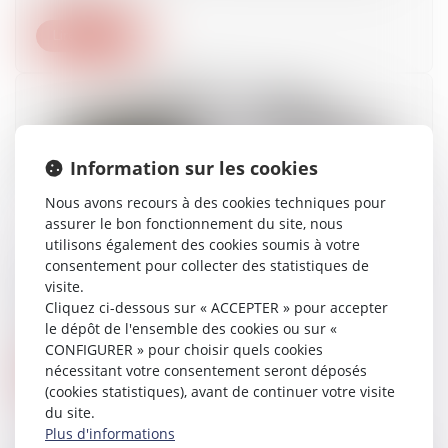
Lire la suite
Information sur les cookies
Nous avons recours à des cookies techniques pour
assurer le bon fonctionnement du site, nous
utilisons également des cookies soumis à votre
consentement pour collecter des statistiques de
Assurances affinitaires : une proposition de loi
visite.
pour encadrer les abus
Cliquez ci-dessous sur « ACCEPTER » pour accepter
14/03/2023
le dépôt de l'ensemble des cookies ou sur «
CONFIGURER » pour choisir quels cookies
nécessitant votre consentement seront déposés
Lire la suite
(cookies statistiques), avant de continuer votre visite
du site.
Plus d'informations