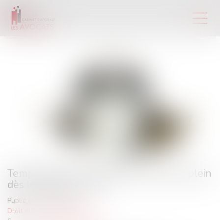
Temps partiel : requalification à temps plein
dès le premier écart
Publié le :
13/10/2021
Droit du travail - Employeurs