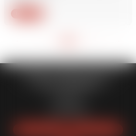
Lire la suite
<<
<
...
9
10
11
12
13
14
15
...
>
>>
CABINET CAPORALE MAILLOT
BLATT & ASSOCIÉS
52 Rue Thiac
33000 Bordeaux
Tél :
05 56 00 03 20
Fax : 05 56 00 03 29
NOUS LOCALISER
NOUS CONTACTER